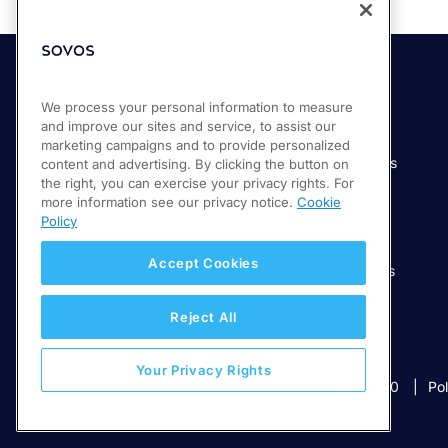
Soluciones
Industrias
We process your personal information to measure
and improve our sites and service, to assist our
Compliance Cloud
Manufactura
marketing campaigns and to provide personalized
Productos
Servicios financieros
content and advertising. By clicking the button on
the right, you can exercise your privacy rights. For
Servicios
Servicios digitales
more information see our privacy notice.
Cookie
Venta minorista
Policy
Salud
Accept Cookies
Telecomunicaciones
Educación
Reject All
Your Privacy Rights
© 2026 Sovos Compliance, LLC
+52 55 50814360
Pol