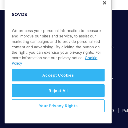
Soluciones
Industrias
We process your personal information to measure
and improve our sites and service, to assist our
Compliance Cloud
Manufactura
marketing campaigns and to provide personalized
Productos
Servicios financieros
content and advertising. By clicking the button on
the right, you can exercise your privacy rights. For
Servicios
Servicios digitales
more information see our privacy notice.
Cookie
Venta minorista
Policy
Salud
Accept Cookies
Telecomunicaciones
Educación
Reject All
Your Privacy Rights
© 2026 Sovos Compliance, LLC
+52 55 50814360
Pol