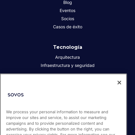
Blog
Eventos
Socios
Casos de éxito
Tecnología
Arquitectura
Infraestructura y seguridad
Acerca de Sovos
Quiénes somos
Responsabilidad social corporativa
We process your personal information to measure and
Prensa
improve our sites and service, to assist our marketing
Empleos
campaigns and to provide personalized content and
Soporte / Portal de clientes
advertising. By clicking the button on the right, you can
exercise your privacy rights. For more information see our