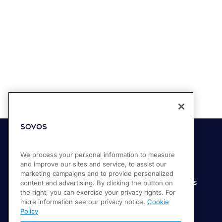
Soluciones
Industrias
We process your personal information to measure
and improve our sites and service, to assist our
Compliance Cloud
Manufactura
marketing campaigns and to provide personalized
Productos
Servicios financieros
content and advertising. By clicking the button on
the right, you can exercise your privacy rights. For
Servicios
Servicios digitales
more information see our privacy notice.
Cookie
Venta minorista
Policy