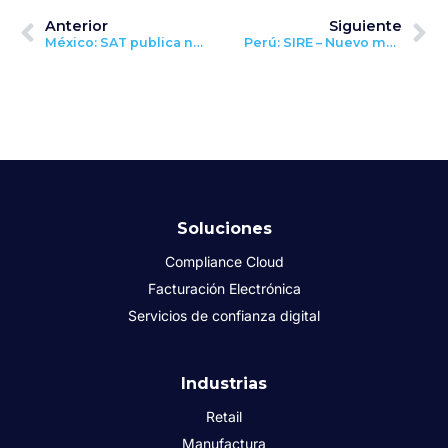
Anterior
Siguiente
México: SAT publica nuevas modificaciones para la Resolución Miscelánea Fiscal (RMF)
Perú: SIRE – Nuevo mandato de llevado de registros electrónicos en Perú
Soluciones
Compliance Cloud
Facturación Electrónica
Servicios de confianza digital
Industrias
Retail
Manufactura