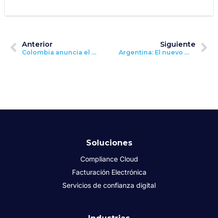
Anterior
Siguiente
Colombia anuncia el nuevo modelo de validación previa y el protocolo UBL 2.1 para su mandato de facturación electrónica
Argentina: El nuevo mandato de facturación electrónica de Argentina apunta a mejorar las opciones de financiamiento de las pymes
Soluciones
Compliance Cloud
Facturación Electrónica
Servicios de confianza digital