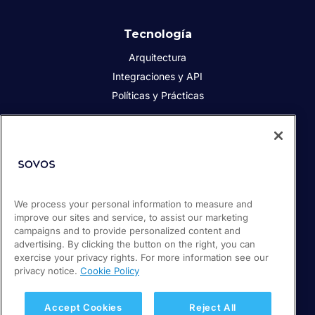
Tecnología
Arquitectura
Integraciones y API
Políticas y Prácticas
Acerca de Sovos
Acerca de Sovos
Prensa
We process your personal information to measure and
Responsabilidad social
improve our sites and service, to assist our marketing
Soporte / Portal de clientes
campaigns and to provide personalized content and
Empleos
advertising. By clicking the button on the right, you can
exercise your privacy rights. For more information see our
privacy notice.
Cookie Policy
© 2026 Sovos Compliance, LLC
+ 56 22 5952932
Accept Cookies
Reject All
Política de Privacidad