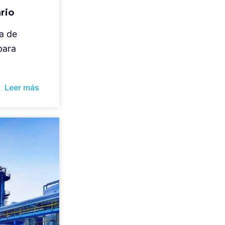
rio
a de
para
Leer más