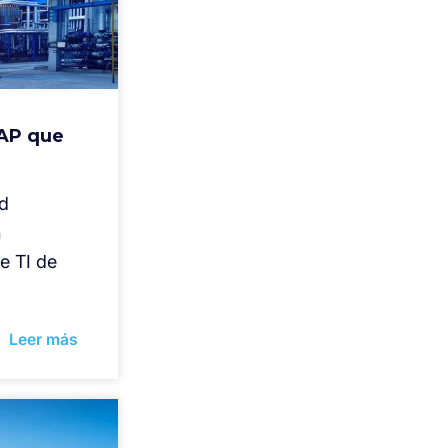
SAP que
ad
n
e TI de
Leer más