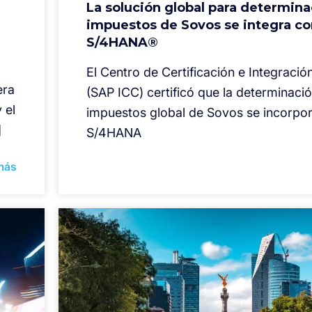
La solución global para determin
impuestos de Sovos se integra c
S/4HANA®
El Centro de Certificación e Integraci
era
(SAP ICC) certificó que la determinaci
 el
impuestos global de Sovos se incorpo
]
S/4HANA
más