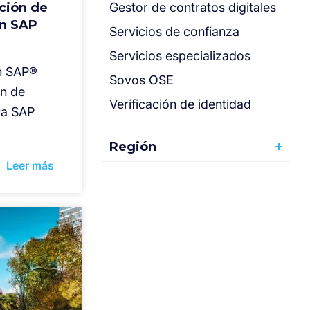
ación de
Gestor de contratos digitales
on SAP
Servicios de confianza
Servicios especializados
ón SAP®
Sovos OSE
ón de
Verificación de identidad
ra SAP
Región
Leer más