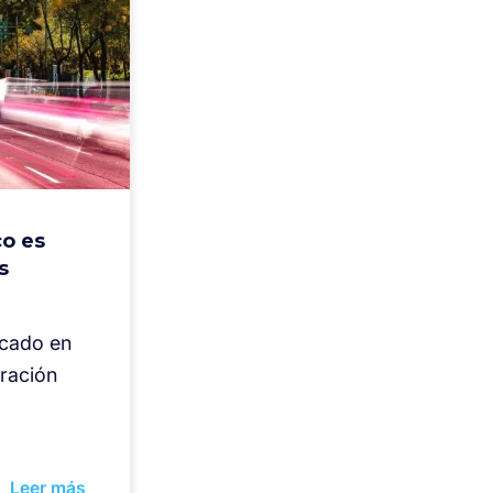
co es
s
ocado en
uración
Leer más