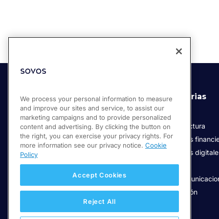
Soluciones
Industrias
We process your personal information to measure
and improve our sites and service, to assist our
Compliance Cloud
Retail
marketing campaigns and to provide personalized
Facturación Electrónica
Manufactura
content and advertising. By clicking the button on
the right, you can exercise your privacy rights. For
Servicios de confianza digital
Servicios financi
more information see our privacy notice.
Cookie
Servicios digital
Policy
Salud
Accept Cookies
Telecomunicacio
Educación
Reject All