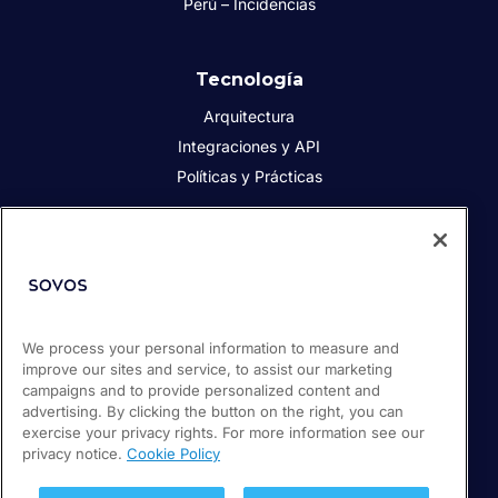
Perú – Incidencias
Tecnología
Arquitectura
Integraciones y API
Políticas y Prácticas
Acerca de Sovos
Acerca de Sovos
Prensa
We process your personal information to measure and
Responsabilidad social
improve our sites and service, to assist our marketing
Soporte / Portal de clientes
campaigns and to provide personalized content and
Empleos
advertising. By clicking the button on the right, you can
exercise your privacy rights. For more information see our
privacy notice.
Cookie Policy
© 2026 Sovos Compliance, LLC
+ 56 22 5952932