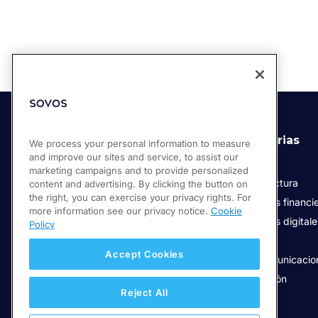
Soluciones
Industrias
We process your personal information to measure
and improve our sites and service, to assist our
Compliance Cloud
Retail
marketing campaigns and to provide personalized
Facturación Electrónica
Manufactura
content and advertising. By clicking the button on
the right, you can exercise your privacy rights. For
Servicios de confianza digital
Servicios financi
more information see our privacy notice.
Cookie
Servicios digital
Policy
Salud
Accept Cookies
Telecomunicacio
Educación
Reject All