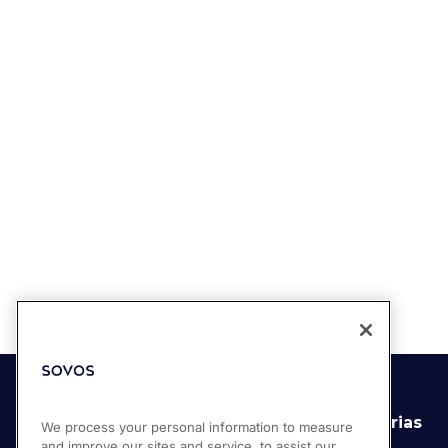
Soluciones
Industrias
We process your personal information to measure
and improve our sites and service, to assist our