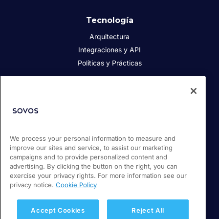
Tecnología
Arquitectura
Integraciones y API
Políticas y Prácticas
Acerca de Sovos
Acerca de Sovos
Prensa
We process your personal information to measure and
Responsabilidad social
improve our sites and service, to assist our marketing
Soporte / Portal de clientes
campaigns and to provide personalized content and
Empleos
advertising. By clicking the button on the right, you can
exercise your privacy rights. For more information see our
privacy notice.
Cookie Policy
© 2026 Sovos Compliance, LLC
+ 56 22 5952932
Accept Cookies
Reject All
Política de Privacidad