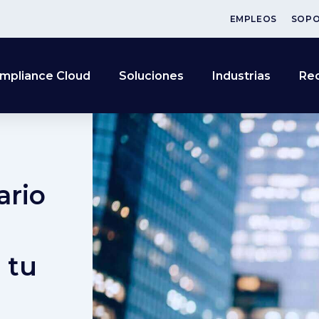
EMPLEOS
SOP
mpliance Cloud
Soluciones
Industrias
Re
ario
 tu